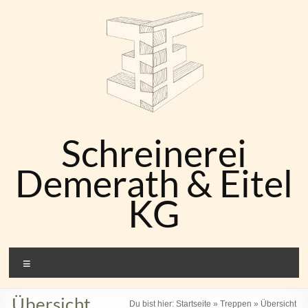
Zum
Inhalt
springen
Schreinerei
Demerath & Eitel
KG
Menü
Übersicht
Du bist hier:
Startseite
»
Treppen
»
Übersicht