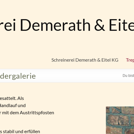
rei Demerath & Eit
Schreinerei Demerath & Eitel KG
Tre
dergalerie
Du bist
sattelt. Als
 Handlauf und
 mit dem Austrittspfosten
 stabil und erfüllen