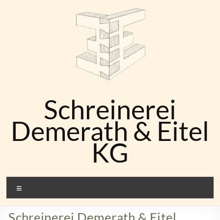
Zum
Inhalt
springen
Schreinerei
Demerath & Eitel
KG
Menü
Schreinerei Demerath & Eitel