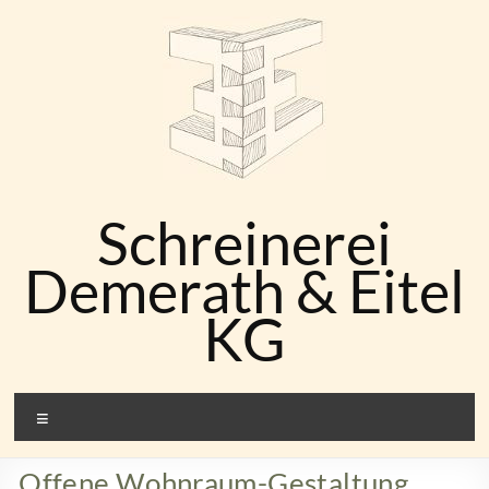
Zum
Inhalt
springen
Schreinerei
Demerath & Eitel
KG
Menü
Offene Wohnraum-Gestaltung